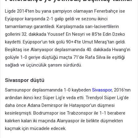
Ligde 2014’ten bu yana şampiyon olamayan Fenerbahçe ise
Eyüpspor karşısında 2-1 galip geldi ve sezonu ikinci
tamamlamayı garantiledi. Karşılaşmada sarı-lacivertlilerin
gollerini 32. dakikada Youssef En Nesyri ve 85’te Edin Dzeko
kaydetti. Eyüpspor’un tek golü 90+4’te Umut Meraş’tan geldi.
Beşiktaş ise Alanyaspor deplasmanında 40. dakikada Hwang’ın
golüyle 1-0 geriye düştüğü maçta 71’de Rafa Silva ile eşitliği
sağladı ve üçüncülük şansını sürdürdü.
Sivasspor düştü
Samsunspor deplasmanında 1-0 kaybeden
Sivasspor
, 2016’nın
ardından ikinci kez Süper Lig’e veda etti. Trendyol Süper Lig’de
daha önce Adana Demirspor ile Hatayspor’un düşmesi
kesinleşmişti. Bodrumspor ise Trabzonspor ile 1-1 berabere
kalırken kalan iki maçında Alanyaspor ile birlikte düşmekten
kaçmak için mücadele edecek.