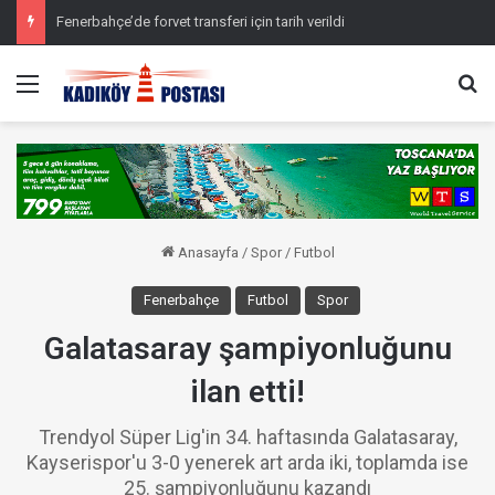
Kadıköy’de Avrupa gecesi! Fenerbahçe rövanş öncesi farkı cebine koydu
Menü
Ar
Anasayfa
/
Spor
/
Futbol
Fenerbahçe
Futbol
Spor
Galatasaray şampiyonluğunu
ilan etti!
Trendyol Süper Lig'in 34. haftasında Galatasaray,
Kayserispor'u 3-0 yenerek art arda iki, toplamda ise
25. şampiyonluğunu kazandı