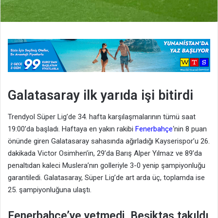
Galatasaray ilk yarıda işi bitirdi
Trendyol Süper Lig’de 34. hafta karşılaşmalarının tümü saat
19:00’da başladı. Haftaya en yakın rakibi
Fenerbahçe
‘nin 8 puan
önünde giren Galatasaray sahasında ağırladığı Kayserispor’u 26.
dakikada Victor Osimhen’in, 29’da Barış Alper Yılmaz ve 89’da
penaltıdan kaleci Muslera’nın golleriyle 3-0 yenip şampiyonluğu
garantiledi. Galatasaray, Süper Lig’de art arda üç, toplamda ise
25. şampiyonluğuna ulaştı.
Fenerbahçe’ye yetmedi, Beşiktaş takıldı