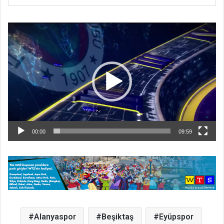
Video
oynatıcı
00:00
09:59
Alanyaspor
Beşiktaş
Eyüpspor