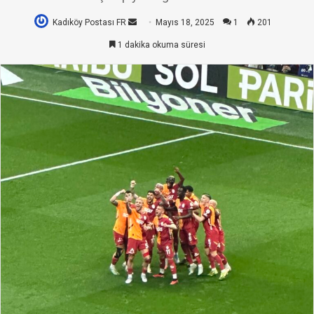
Kadıköy Postası FR
Bir
Mayıs 18, 2025
1
201
e-
1 dakika okuma süresi
posta
göndermek