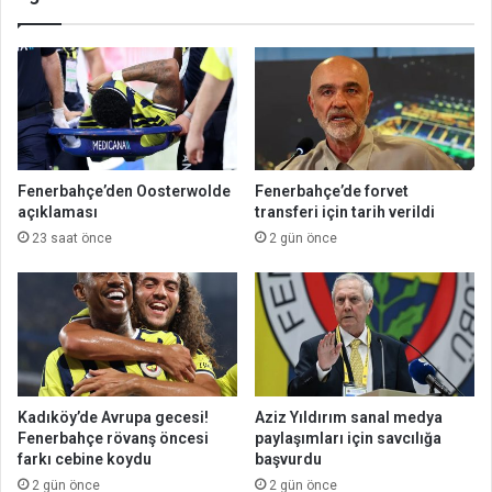
Fenerbahçe’den Oosterwolde
Fenerbahçe’de forvet
açıklaması
transferi için tarih verildi
23 saat önce
2 gün önce
Kadıköy’de Avrupa gecesi!
Aziz Yıldırım sanal medya
Fenerbahçe rövanş öncesi
paylaşımları için savcılığa
farkı cebine koydu
başvurdu
2 gün önce
2 gün önce