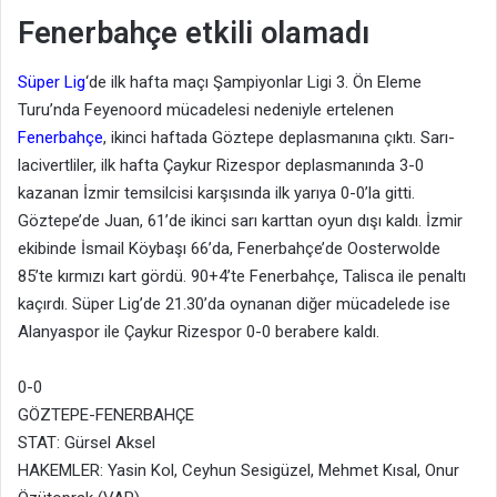
Fenerbahçe etkili olamadı
Süper Lig
‘de ilk hafta maçı Şampiyonlar Ligi 3. Ön Eleme
Turu’nda Feyenoord mücadelesi nedeniyle ertelenen
Fenerbahçe
, ikinci haftada Göztepe deplasmanına çıktı. Sarı-
lacivertliler, ilk hafta Çaykur Rizespor deplasmanında 3-0
kazanan İzmir temsilcisi karşısında ilk yarıya 0-0’la gitti.
Göztepe’de Juan, 61’de ikinci sarı karttan oyun dışı kaldı. İzmir
ekibinde İsmail Köybaşı 66’da, Fenerbahçe’de Oosterwolde
85’te kırmızı kart gördü. 90+4’te Fenerbahçe, Talisca ile penaltı
kaçırdı. Süper Lig’de 21.30’da oynanan diğer mücadelede ise
Alanyaspor ile Çaykur Rizespor 0-0 berabere kaldı.
0-0
GÖZTEPE-FENERBAHÇE
STAT: Gürsel Aksel
HAKEMLER: Yasin Kol, Ceyhun Sesigüzel, Mehmet Kısal, Onur