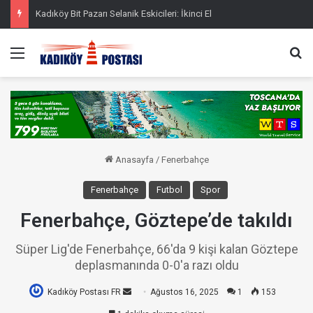
Kadıköy Bit Pazarı Selanik Eskicileri: İkinci El
Menü
Ar
Anasayfa
/
Fenerbahçe
Fenerbahçe
Futbol
Spor
Fenerbahçe, Göztepe’de takıldı
Süper Lig'de Fenerbahçe, 66'da 9 kişi kalan Göztepe
deplasmanında 0-0'a razı oldu
Kadıköy Postası FR
Bir
Ağustos 16, 2025
1
153
e-