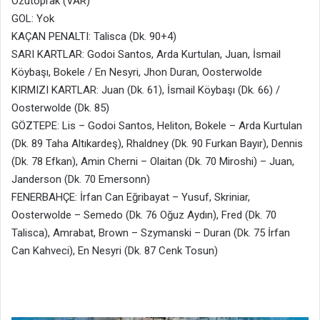
Özütoprak (VAR)
GOL: Yok
KAÇAN PENALTI: Talisca (Dk. 90+4)
SARI KARTLAR: Godoi Santos, Arda Kurtulan, Juan, İsmail
Köybaşı, Bokele / En Nesyri, Jhon Duran, Oosterwolde
KIRMIZI KARTLAR: Juan (Dk. 61), İsmail Köybaşı (Dk. 66) /
Oosterwolde (Dk. 85)
GÖZTEPE: Lis – Godoi Santos, Heliton, Bokele – Arda Kurtulan
(Dk. 89 Taha Altıkardeş), Rhaldney (Dk. 90 Furkan Bayır), Dennis
(Dk. 78 Efkan), Amin Cherni – Olaitan (Dk. 70 Miroshi) – Juan,
Janderson (Dk. 70 Emersonn)
FENERBAHÇE: İrfan Can Eğribayat – Yusuf, Skriniar,
Oosterwolde – Semedo (Dk. 76 Oğuz Aydın), Fred (Dk. 70
Talisca), Amrabat, Brown – Szymanski – Duran (Dk. 75 İrfan
Can Kahveci), En Nesyri (Dk. 87 Cenk Tosun)