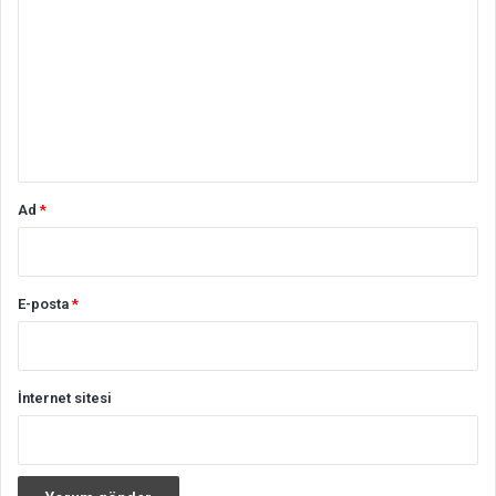
o
r
u
m
*
Ad
*
E-posta
*
İnternet sitesi