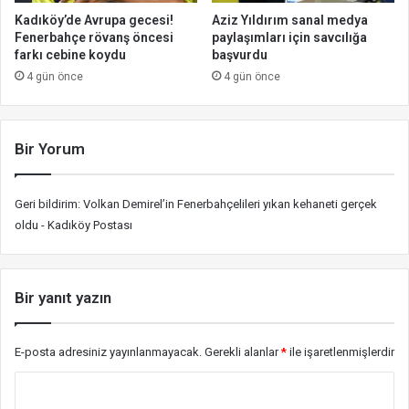
Kadıköy’de Avrupa gecesi!
Aziz Yıldırım sanal medya
Fenerbahçe rövanş öncesi
paylaşımları için savcılığa
farkı cebine koydu
başvurdu
4 gün önce
4 gün önce
Bir Yorum
Geri bildirim:
Volkan Demirel’in Fenerbahçelileri yıkan kehaneti gerçek
oldu - Kadıköy Postası
Bir yanıt yazın
E-posta adresiniz yayınlanmayacak.
Gerekli alanlar
*
ile işaretlenmişlerdir
Y