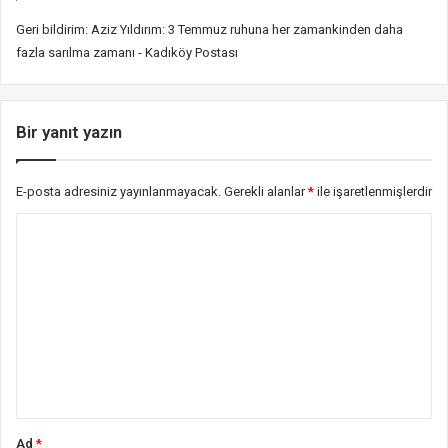
Geri bildirim:
Aziz Yıldırım: 3 Temmuz ruhuna her zamankinden daha
fazla sarılma zamanı - Kadıköy Postası
Bir yanıt yazın
E-posta adresiniz yayınlanmayacak.
Gerekli alanlar
*
ile işaretlenmişlerdir
Y
o
r
u
m
*
Ad
*