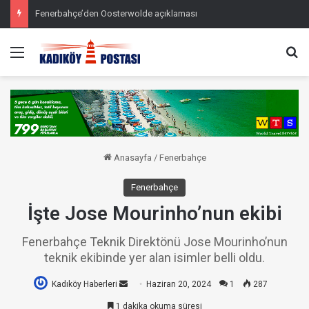
Fenerbahçe’den Oosterwolde açıklaması
Menü
Ar
Anasayfa
/
Fenerbahçe
Fenerbahçe
İşte Jose Mourinho’nun ekibi
Fenerbahçe Teknik Direktönü Jose Mourinho’nun
teknik ekibinde yer alan isimler belli oldu.
Kadıköy Haberleri
Bir
Haziran 20, 2024
1
287
e-
1 dakika okuma süresi