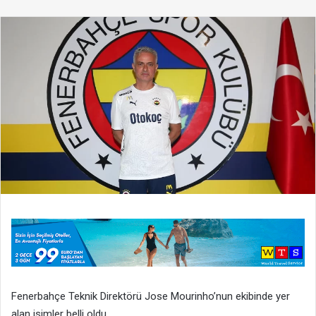
posta
göndermek
Fenerbahçe Teknik Direktörü Jose Mourinho’nun ekibinde yer
alan isimler belli oldu.