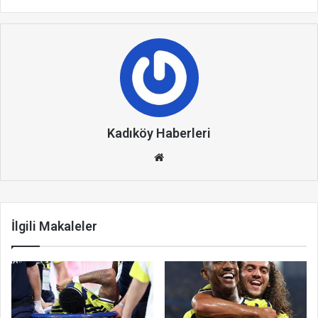
Kadıköy Haberleri
We
b
site
si
İlgili Makaleler