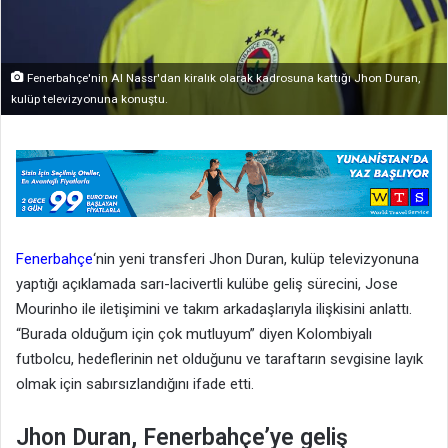
Fenerbahçe'nin Al Nassr'dan kiralık olarak kadrosuna kattığı Jhon Duran,
kulüp televizyonuna konuştu.
Fenerbahçe
‘nin yeni transferi Jhon Duran, kulüp televizyonuna
yaptığı açıklamada sarı-lacivertli kulübe geliş sürecini, Jose
Mourinho ile iletişimini ve takım arkadaşlarıyla ilişkisini anlattı.
“Burada olduğum için çok mutluyum” diyen Kolombiyalı
futbolcu, hedeflerinin net olduğunu ve taraftarın sevgisine layık
olmak için sabırsızlandığını ifade etti.
Jhon Duran, Fenerbahçe’ye geliş