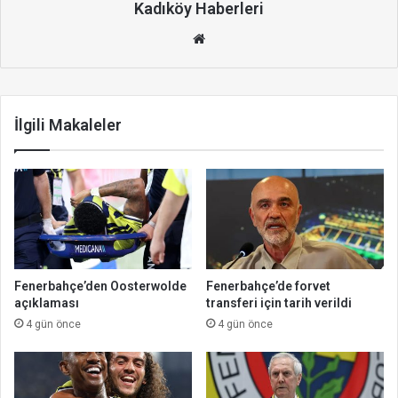
Kadıköy Haberleri
We
b
site
si
İlgili Makaleler
Fenerbahçe’den Oosterwolde
Fenerbahçe’de forvet
açıklaması
transferi için tarih verildi
4 gün önce
4 gün önce