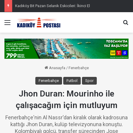
Kadıköy Bit Pazarı Selanik Eskicileri: İkinci El
Menü
Ar
Anasayfa
/
Fenerbahçe
Fenerbahçe
Futbol
Spor
Jhon Duran: Mourinho ile
çalışacağım için mutluyum
Fenerbahçe'nin Al Nassr'dan kiralık olarak kadrosuna
kattığı Jhon Duran, kulüp televizyonuna konuştu.
Kolombiyalı golcü, transfer sürecinden Jose