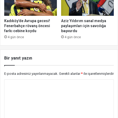
Kadıköy’de Avrupa gecesi!
Aziz Yıldırım sanal medya
Fenerbahçe rövanş öncesi
paylaşımları için savcılığa
farkı cebine koydu
başvurdu
4 gün önce
4 gün önce
Bir yanıt yazın
E-posta adresiniz yayınlanmayacak.
Gerekli alanlar
*
ile işaretlenmişlerdir
Y
o
r
u
m