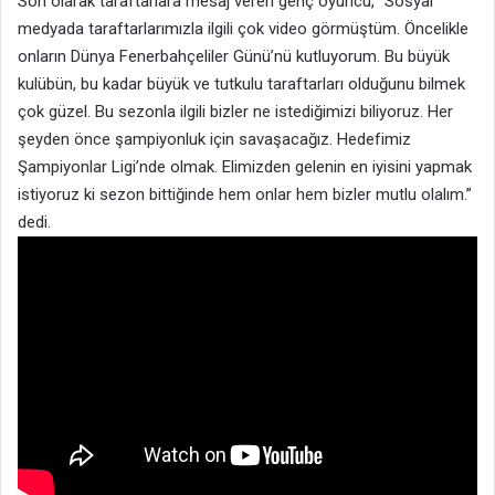
Son olarak taraftarlara mesaj veren genç oyuncu, “Sosyal
medyada taraftarlarımızla ilgili çok video görmüştüm. Öncelikle
onların Dünya Fenerbahçeliler Günü’nü kutluyorum. Bu büyük
kulübün, bu kadar büyük ve tutkulu taraftarları olduğunu bilmek
çok güzel. Bu sezonla ilgili bizler ne istediğimizi biliyoruz. Her
şeyden önce şampiyonluk için savaşacağız. Hedefimiz
Şampiyonlar Ligi’nde olmak. Elimizden gelenin en iyisini yapmak
istiyoruz ki sezon bittiğinde hem onlar hem bizler mutlu olalım.”
dedi.