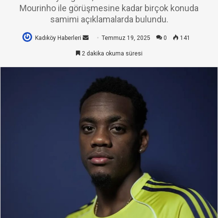
Mourinho ile görüşmesine kadar birçok konuda
samimi açıklamalarda bulundu.
Kadıköy Haberleri
Bir
Temmuz 19, 2025
0
141
e-
2 dakika okuma süresi
posta
göndermek