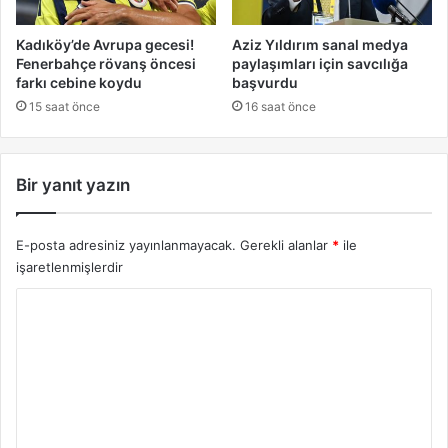
Kadıköy’de Avrupa gecesi!
Aziz Yıldırım sanal medya
Fenerbahçe rövanş öncesi
paylaşımları için savcılığa
farkı cebine koydu
başvurdu
15 saat önce
16 saat önce
Bir yanıt yazın
E-posta adresiniz yayınlanmayacak.
Gerekli alanlar
*
ile
işaretlenmişlerdir
Y
o
r
u
m