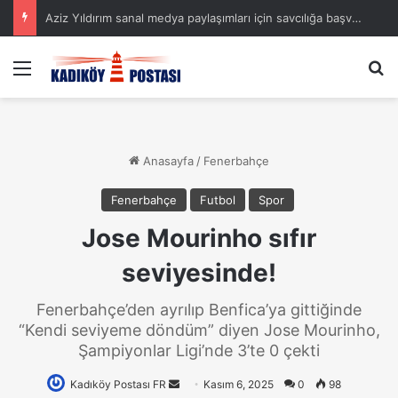
Aziz Yıldırım sanal medya paylaşımları için savcılığa başvurdu
Menü
A
Anasayfa
/
Fenerbahçe
Fenerbahçe
Futbol
Spor
Jose Mourinho sıfır
seviyesinde!
Fenerbahçe’den ayrılıp Benfica’ya gittiğinde
“Kendi seviyeme döndüm” diyen Jose Mourinho,
Şampiyonlar Ligi’nde 3’te 0 çekti
Kadıköy Postası FR
Bir
Kasım 6, 2025
0
98