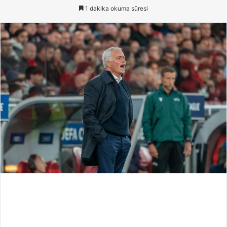
e-
1 dakika okuma süresi
posta
göndermek