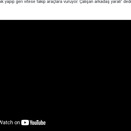
k yapıp geri vitese takıp araçlara vuruyor. Çalışan arkadaş yaralı” dedi. P