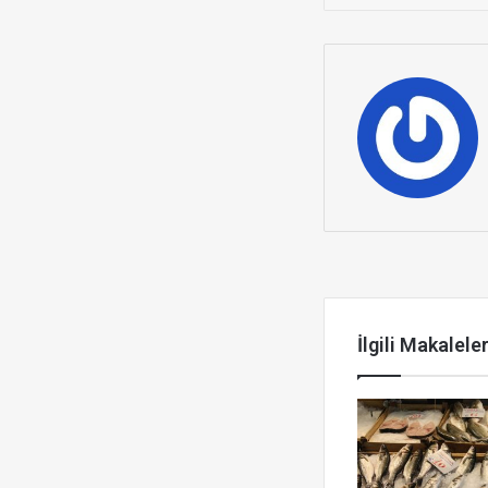
Sonrakini Ok
İlgili Makalele