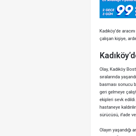
Kadıköy’de aracını
çalışan kişiye, ard
Kadıköy’de
Olay, Kadıköy Bost
sıralarında yaşandı
basması sonucu ben
geri gelmeye çalışt
ekipleri sevk edild
hastaneye kaldırıl
sürücüsü, ifade v
Olayın yaşandığı a