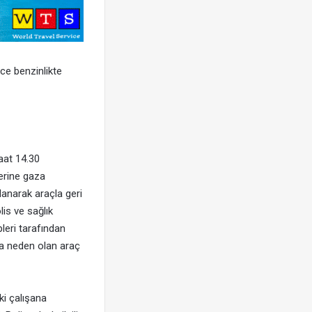
ce benzinlikte
aat 14.30
yerine gaza
lanarak araçla geri
lis ve sağlık
pleri tarafından
ya neden olan araç
ki çalışana