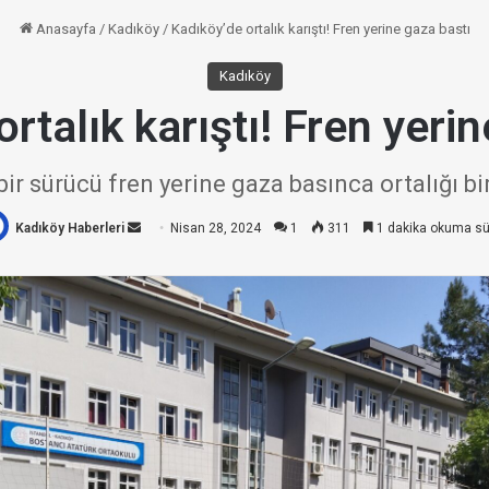
Anasayfa
/
Kadıköy
/
Kadıköy’de ortalık karıştı! Fren yerine gaza bastı
Kadıköy
rtalık karıştı! Fren yeri
ir sürücü fren yerine gaza basınca ortalığı bir
Kadıköy Haberleri
Bir
Nisan 28, 2024
1
311
1 dakika okuma sü
e-
posta
göndermek