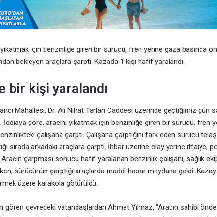
 yıkatmak için benzinliğe giren bir sürücü, fren yerine gaza basınca ön
ından bekleyen araçlara çarptı. Kazada 1 kişi hafif yaralandı.
 bir kişi yaralandı
ancı Mahallesi, Dr. Ali Nihat Tarlan Caddesi üzerinde geçtiğimiz gün s
. İddiaya göre, aracını yıkatmak için benzinliğe giren bir sürücü, fren 
zinlikteki çalışana çarptı. Çalışana çarptığını fark eden sürücü telaş
ığı sırada arkadaki araçlara çarptı. İhbar üzerine olay yerine itfaiye, po
i. Aracın çarpması sonucu hafif yaralanan benzinlik çalışanı, sağlık eki
ırken, sürücünün çarptığı araçlarda maddi hasar meydana geldi. Kaza
ermek üzere karakola götürüldü.
nı gören çevredeki vatandaşlardan Ahmet Yılmaz, “Aracın sahibi önde