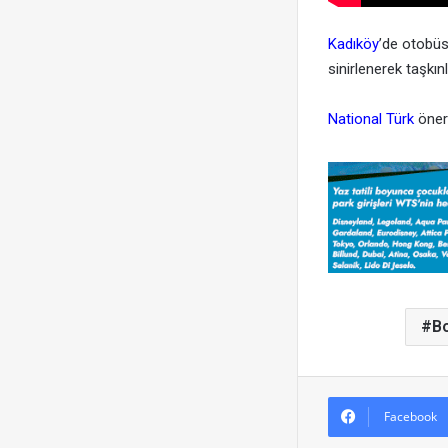
Kadıköy
’de otobüs
sinirlenerek taşkın
National Türk
öner
Bo
Facebook