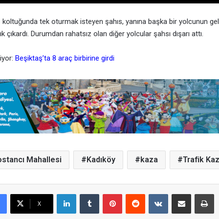
 koltuğunda tek oturmak isteyen şahıs, yanına başka bir yolcunun ge
lık çıkardı. Durumdan rahatsız olan diğer yolcular şahsı dışarı attı.
iyor:
Beşiktaş’ta 8 araç birbirine girdi
stancı Mahallesi
Kadıköy
kaza
Trafik Ka
LinkedIn
Tumblr
Pinterest
Reddit
VKontakte
E-Posta ile paylaş
Yazdır
X