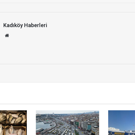
Kadıköy Haberleri
We
b
site
si
u
r