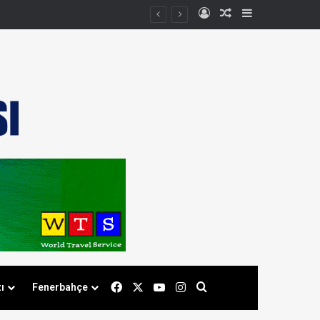
Kayıt Ol
Rastgele Makale
Kenar Bölmes
Facebook
X
YouTube
Instagram
Arama yap ...
ı
Fenerbahçe