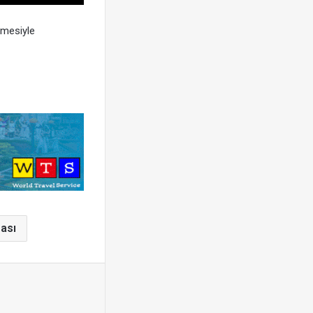
lmesiyle
zası