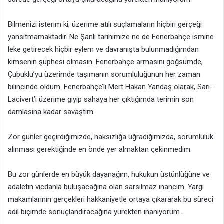
Bilmenizi isterim ki; üzerime atılı suçlamaların hiçbiri gerçeği
yansıtmamaktadır. Ne Şanlı tarihimize ne de Fenerbahçe ismine
leke getirecek hiçbir eylem ve davranışta bulunmadığımdan
kimsenin şüphesi olmasın. Fenerbahçe armasını göğsümde,
Çubuklu’yu üzerimde taşımanın sorumluluğunun her zaman
bilincinde oldum. Fenerbahçe’li Mert Hakan Yandaş olarak, Sarı-
Lacivert’i üzerime giyip sahaya her çıktığımda terimin son
damlasına kadar savaştım.
Zor günler geçirdiğimizde, haksızlığa uğradığımızda, sorumluluk
alınması gerektiğinde en önde yer almaktan çekinmedim.
Bu zor günlerde en büyük dayanağım, hukukun üstünlüğüne ve
adaletin vicdanla buluşacağına olan sarsılmaz inancım. Yargı
makamlarının gerçekleri hakkaniyetle ortaya çıkararak bu süreci
adil biçimde sonuçlandıracağına yürekten inanıyorum.