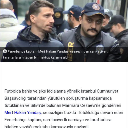
Fenerbahçe kaptanı Mert Hakan Yandaş, cezaevinden sarı-lacivertli
taraftarlara hitaben bir mektup kaleme aldı.
Futbolda bahis ve şike iddialarına yönelik İstanbul Cumhuriyet
Başsavcılığı tarafından yürütülen soruşturma kapsamında
tutuklanan ve Silivri’de bulunan Marmara Cezaevi’ne gönderilen
Mert Hakan Yandaş
, sessizliğini bozdu. Tutukluluğu devam eden
Fenerbahçe kaptanı, sarı-lacivertli camiaya ve taraftarlara
hitaben yazdığı mektubu kamuoyuyla paylaştı.