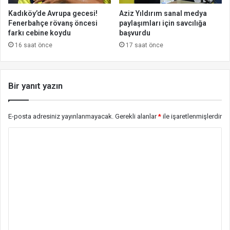
Kadıköy’de Avrupa gecesi!
Aziz Yıldırım sanal medya
Fenerbahçe rövanş öncesi
paylaşımları için savcılığa
farkı cebine koydu
başvurdu
16 saat önce
17 saat önce
Bir yanıt yazın
E-posta adresiniz yayınlanmayacak.
Gerekli alanlar
*
ile işaretlenmişlerdir
Y
o
r
u
m
*