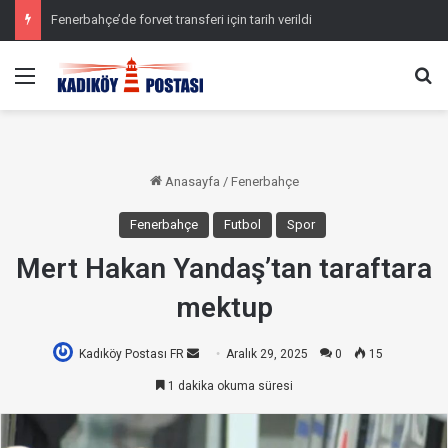
Fenerbahçe’de forvet transferi için tarih verildi
Menü
Ar
Anasayfa
/
Fenerbahçe
Fenerbahçe
Futbol
Spor
Mert Hakan Yandaş’tan taraftara
mektup
Kadıköy Postası FR
Bir
Aralık 29, 2025
0
15
e-
1 dakika okuma süresi
posta
göndermek