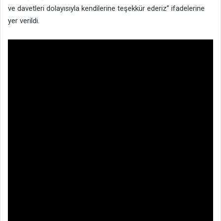
ve davetleri dolayısıyla kendilerine teşekkür ederiz” ifadelerine
yer verildi.