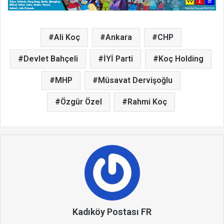
Ali Koç
Ankara
CHP
Devlet Bahçeli
İYİ Parti
Koç Holding
MHP
Müsavat Dervişoğlu
Özgür Özel
Rahmi Koç
Kadıköy Postası FR