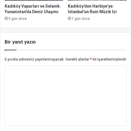
Kadıköy Vapurları ve Selanik:
Kadıköy’den Harbiye’ye:
Yunanistan’da Deniz Ulaşımı
İstanbul’un Rum Müzik İzi
5 gün önce
7 gün önce
Bir yanıt yazın
E-posta adresiniz yayınlanmayacak.
Gerekli alanlar
*
ile işaretlenmişlerdir
Y
o
r
u
m
*