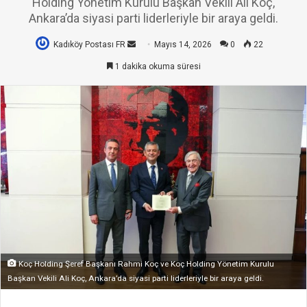
Holding Yönetim Kurulu Başkan Vekili Ali Koç,
Ankara’da siyasi parti liderleriyle bir araya geldi.
Kadıköy Postası FR
Bir
Mayıs 14, 2026
0
22
e-
1 dakika okuma süresi
posta
göndermek
Koç Holding Şeref Başkanı Rahmi Koç ve Koç Holding Yönetim Kurulu
Başkan Vekili Ali Koç, Ankara’da siyasi parti liderleriyle bir araya geldi.