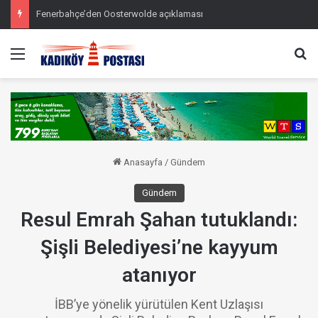
Fenerbahçe’den Oosterwolde açıklaması
Menü
Ar
Anasayfa
/
Gündem
Gündem
Resul Emrah Şahan tutuklandı:
Şişli Belediyesi’ne kayyum
atanıyor
İBB’ye yönelik yürütülen Kent Uzlaşısı