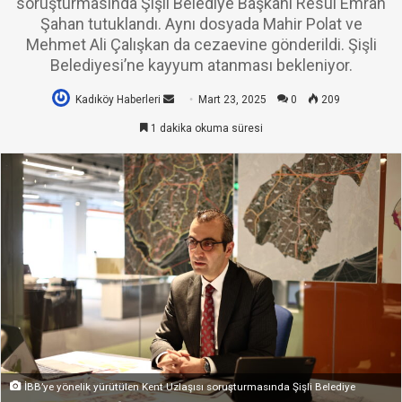
soruşturmasında Şişli Belediye Başkanı Resul Emrah
Şahan tutuklandı. Aynı dosyada Mahir Polat ve
Mehmet Ali Çalışkan da cezaevine gönderildi. Şişli
Belediyesi’ne kayyum atanması bekleniyor.
Kadıköy Haberleri
Bir
Mart 23, 2025
0
209
e-
1 dakika okuma süresi
posta
göndermek
İBB’ye yönelik yürütülen Kent Uzlaşısı soruşturmasında Şişli Belediye