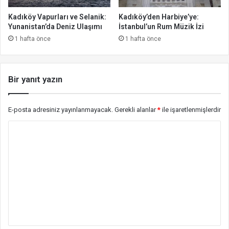
Kadıköy Vapurları ve Selanik:
Kadıköy’den Harbiye’ye:
Yunanistan’da Deniz Ulaşımı
İstanbul’un Rum Müzik İzi
1 hafta önce
1 hafta önce
Bir yanıt yazın
E-posta adresiniz yayınlanmayacak.
Gerekli alanlar
*
ile işaretlenmişlerdir
Y
o
r
u
m
*