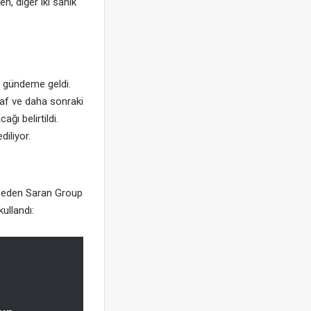
, diğer iki sanık
a gündeme geldi.
naf ve daha sonraki
ğı belirtildi.
diliyor.
at eden Saran Group
ullandı: