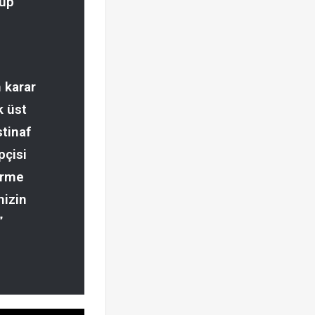
oup
 karar
k üst
tinaf
pçisi
irme
mizin
”