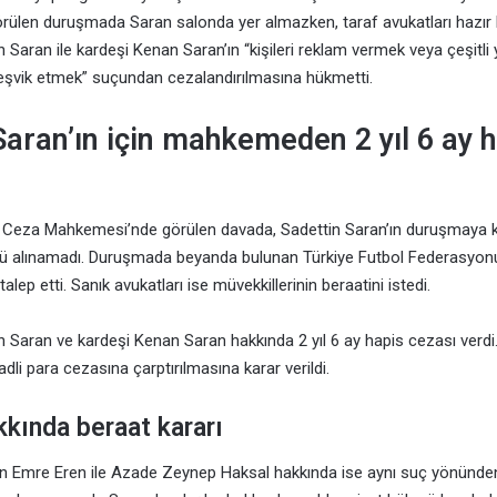
ülen duruşmada Saran salonda yer almazken, taraf avukatları hazır 
Saran ile kardeşi Kenan Saran’ın “kişileri reklam vermek veya çeşitli y
şvik etmek” suçundan cezalandırılmasına hükmetti.
Saran’ın için mahkemeden 2 yıl 6 ay 
ye Ceza Mahkemesi’nde görülen davada, Sadettin Saran’ın duruşmaya 
ü alınamadı. Duruşmada beyanda bulunan Türkiye Futbol Federasyonu v
alep etti. Sanık avukatları ise müvekkillerinin beraatini istedi.
Saran ve kardeşi Kenan Saran hakkında 2 yıl 6 ay hapis cezası verdi. 
 adli para cezasına çarptırılmasına karar verildi.
akkında beraat kararı
n Emre Eren ile Azade Zeynep Haksal hakkında ise aynı suç yönünden