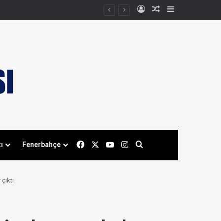
Kayıt Ol
Rastgele Makale
Kenar Bölmes
Facebook
X
YouTube
Instagram
Arama yap ...
ı
Fenerbahçe
çıktı