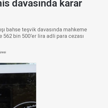
his davasında karar
dışı bahse teşvik davasında mahkeme
e 562 bin 500’er lira adli para cezası
üresi