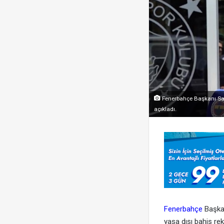
Fenerbahçe Başkanı Sad
açıkladı.
Fenerbahçe
Başkan
yasa dışı bahis rek