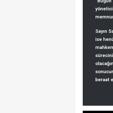
“Bugün 
yönetic
memnuni
Sayın S
ise hen
mahkeme
sürecini
olacağı
sonucun
beraat e