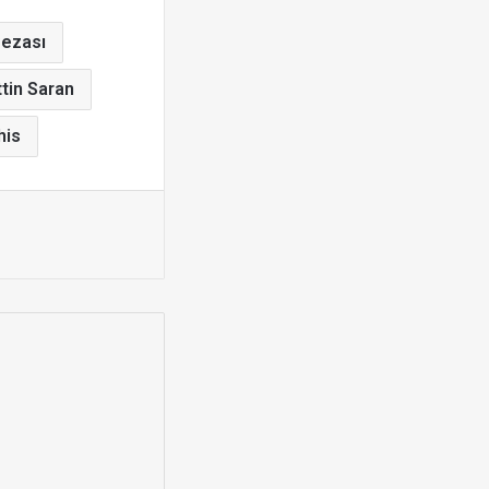
Cezası
tin Saran
his