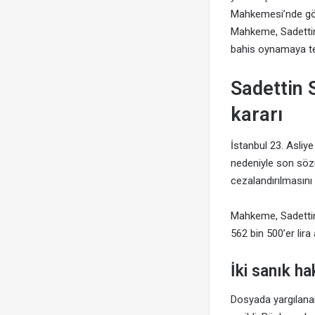
Mahkemesi’nde gör
Mahkeme, Sadettin 
bahis oynamaya te
Sadettin 
kararı
İstanbul 23. Asli
nedeniyle son söz
cezalandırılmasını t
Mahkeme, Sadettin 
562 bin 500’er lira
İki sanık h
Dosyada yargılana