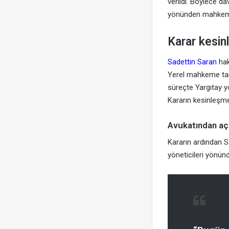
verildi. Böylece d
yönünden mahkeme 
Karar kesin
Sadettin Saran
hak
Yerel mahkeme tara
süreçte Yargıtay yo
Kararın kesinleşmes
Avukatından aç
Kararın ardından Sa
yöneticileri yönünd