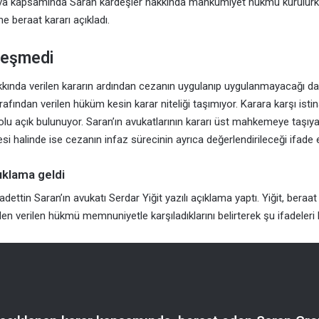
ava kapsamında Saran kardeşler hakkında mahkumiyet hükmü kurulurken
beraat kararı açıkladı.
leşmedi
kında verilen kararın ardından cezanın uygulanıp uygulanmayacağı d
fından verilen hüküm kesin karar niteliği taşımıyor. Karara karşı isti
lu açık bulunuyor. Saran’ın avukatlarının kararı üst mahkemeye taşıyaca
i halinde ise cezanın infaz sürecinin ayrıca değerlendirileceği ifade e
ıklama geldi
dettin Saran’ın avukatı Serdar Yiğit yazılı açıklama yaptı. Yiğit, bera
en verilen hükmü memnuniyetle karşıladıklarını belirterek şu ifadeleri k