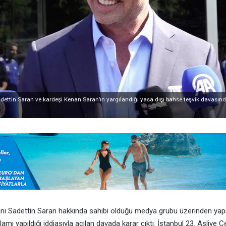
ettin Saran ve kardeşi Kenan Saran’ın yargılandığı yasa dışı bahse teşvik davası
ı Sadettin Saran hakkında sahibi olduğu medya grubu üzerinden yap
lamı yapıldığı iddiasıyla açılan davada karar çıktı. İstanbul 23. Asliye 