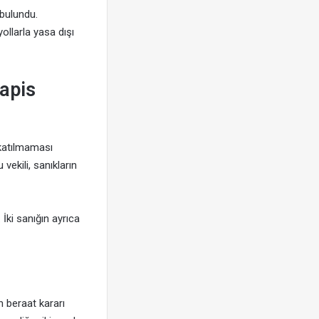
bulundu.
ollarla yasa dışı
hapis
katılmaması
ekili, sanıkların
İki sanığın ayrıca
 beraat kararı