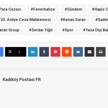
 Para Cezası
Fenerbahçe
Gündem
Hapis 
l 23. Asliye Ceza Mahkemesi
Kenan Saran
Sadet
aran Group
Serdar Yiğit
Spor
Yasa Dışı Ba
LinkedIn
Tumblr
Pinterest
Reddit
VKontakte
E-Posta ile paylaş
Yazdır
X
Kadıköy Postası FR