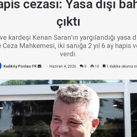
apis cezası: Yasa dışı ba
çıktı
ve kardeşi Kenan Saran’ın yargılandığı yasa 
e Ceza Mahkemesi, iki sanığa 2 yıl 6 ay hapis v
verdi.
Kadıköy Postası FR
Bir
Haziran 4, 2026
0
10
1 dakika okuma s
e-
posta
göndermek