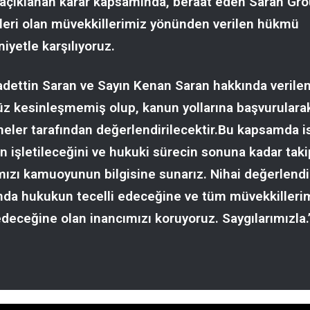
açıklanan karar kapsamında, beraat eden Saran Gr
ileri olan müvekkillerimiz yönünden verilen hükmü
yetle karşılıyoruz.
adettin Saran ve Sayın Kenan Saran hakkında verilen
üz kesinleşmemiş olup, kanun yollarına başvurulara
ler tarafından değerlendirilecektir.Bu kapsamda is
n işletileceğini ve hukuki sürecin sonuna kadar taki
mızı kamuoyunun bilgisine sunarız. Nihai değerlend
da hukukun tecelli edeceğine ve tüm müvekkilleri
deceğine olan inancımızı koruyoruz. Saygılarımızla.