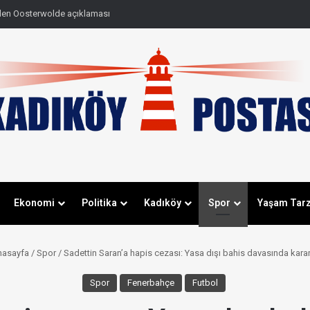
den Oosterwolde açıklaması
Ekonomi
Politika
Kadıköy
Spor
Yaşam Tarz
asayfa
/
Spor
/
Sadettin Saran’a hapis cezası: Yasa dışı bahis davasında karar 
Spor
Fenerbahçe
Futbol