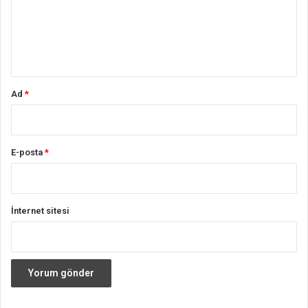
u
m
*
Ad
*
E-posta
*
İnternet sitesi