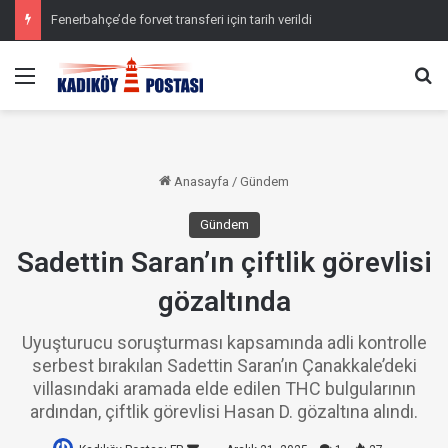
Fenerbahçe’de forvet transferi için tarih verildi
Menü
Ar
Anasayfa
/
Gündem
Gündem
Sadettin Saran’ın çiftlik görevlisi
gözaltında
Uyuşturucu soruşturması kapsamında adli kontrolle
serbest bırakılan Sadettin Saran’ın Çanakkale’deki
villasındaki aramada elde edilen THC bulgularının
ardından, çiftlik görevlisi Hasan D. gözaltına alındı.