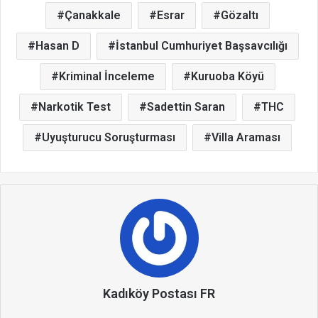
Çanakkale
Esrar
Gözaltı
Hasan D
İstanbul Cumhuriyet Başsavcılığı
Kriminal İnceleme
Kuruoba Köyü
Narkotik Test
Sadettin Saran
THC
Uyuşturucu Soruşturması
Villa Araması
Kadıköy Postası FR