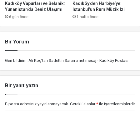
Kadıköy Vapurları ve Selanik:
Kadıköy’den Harbiye’ye:
Yunanistan’da Deniz Ulaşımı
İstanbul’un Rum Müzik İzi
6 gün önce
1 hafta önce
Bir Yorum
Geri bildirim:
Ali Koç’tan Sadettin Saran’a net mesaj - Kadıköy Postası
Bir yanıt yazın
E-posta adresiniz yayınlanmayacak.
Gerekli alanlar
*
ile işaretlenmişlerdir
Y
o
r