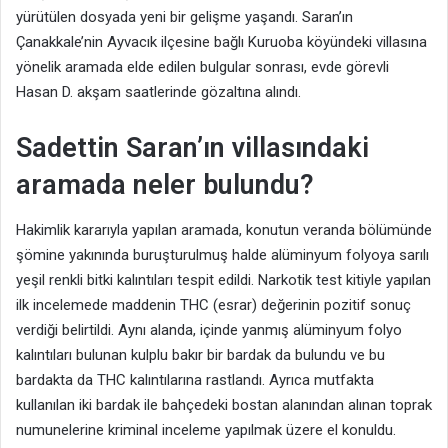
yürütülen dosyada yeni bir gelişme yaşandı. Saran’ın
Çanakkale’nin Ayvacık ilçesine bağlı Kuruoba köyündeki villasına
yönelik aramada elde edilen bulgular sonrası, evde görevli
Hasan D. akşam saatlerinde gözaltına alındı.
Sadettin Saran’ın villasındaki
aramada neler bulundu?
Hakimlik kararıyla yapılan aramada, konutun veranda bölümünde
şömine yakınında buruşturulmuş halde alüminyum folyoya sarılı
yeşil renkli bitki kalıntıları tespit edildi. Narkotik test kitiyle yapılan
ilk incelemede maddenin THC (esrar) değerinin pozitif sonuç
verdiği belirtildi. Aynı alanda, içinde yanmış alüminyum folyo
kalıntıları bulunan kulplu bakır bir bardak da bulundu ve bu
bardakta da THC kalıntılarına rastlandı. Ayrıca mutfakta
kullanılan iki bardak ile bahçedeki bostan alanından alınan toprak
numunelerine kriminal inceleme yapılmak üzere el konuldu.