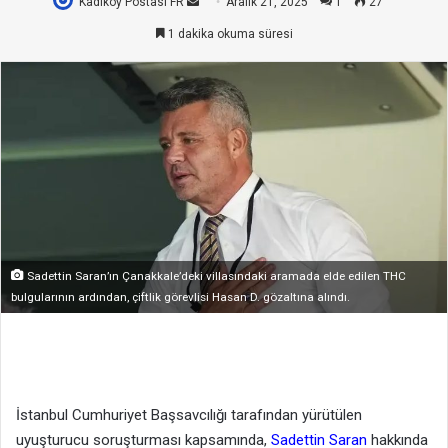
Kadıköy Postası FR
Bir
Aralık 21, 2025
1
27
e-
1 dakika okuma süresi
posta
göndermek
Sadettin Saran’ın Çanakkale’deki villasındaki aramada elde edilen THC
bulgularının ardından, çiftlik görevlisi Hasan D. gözaltına alındı.
İstanbul Cumhuriyet Başsavcılığı tarafından yürütülen
uyuşturucu soruşturması kapsamında,
Sadettin Saran
hakkında