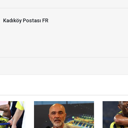
Kadıköy Postası FR
u
r