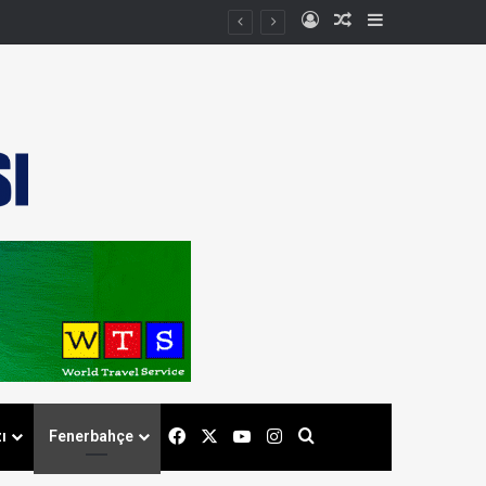
Kayıt Ol
Rastgele Makale
Kenar Bölmes
Facebook
X
YouTube
Instagram
Arama yap ...
ı
Fenerbahçe