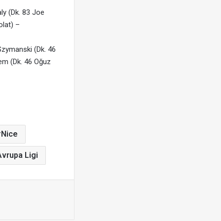
y (Dk. 83 Joe
lat) –
Szymanski (Dk. 46
rem (Dk. 46 Oğuz
Nice
vrupa Ligi