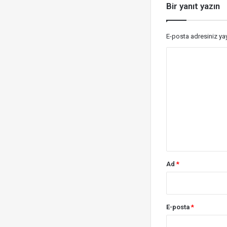
Bir yanıt yazın
E-posta adresiniz y
Y
o
r
u
m
*
Ad
*
E-posta
*