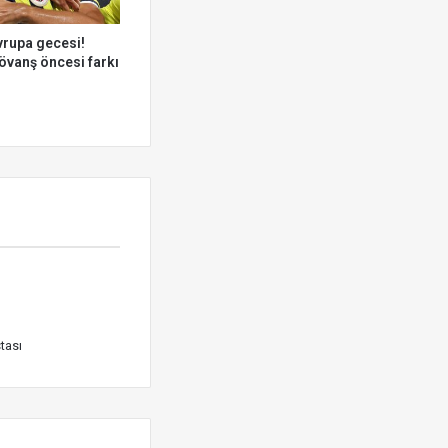
vrupa gecesi!
övanş öncesi farkı
tası