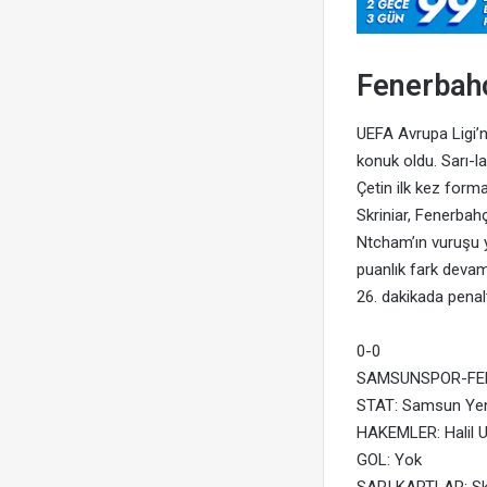
Fenerbahç
UEFA Avrupa Ligi’
konuk oldu. Sarı-la
Çetin ilk kez forma 
Skriniar, Fenerba
Ntcham’ın vuruşu y
puanlık fark devam
26. dakikada penalt
0-0
SAMSUNSPOR-FE
STAT: Samsun Yen
HAKEMLER: Halil U
GOL: Yok