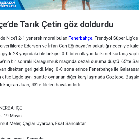
e’de Tarık Çetin göz doldurdu
nde Nice’i 2-1 yenerek moral bulan
Fenerbahçe
, Trendyol Süper Lig’d
civertlilerde Ederson ve İrfan Can Eğribayat’ın sakatlığı nedeniyle kal
giydi. 28 yaşındaki file bekçisi 0-0 biten ilk yarıda iki net kurtarış yapt
hçe’nin bir sonraki Karagümrük maçında cezalı duruma düştü. 65’te 
an direkten geri geldi. Maç, 0-0 sona erince Fenerbahçe ile Galatasa
 ettiç Ligde aynı saatte oynanan diğer karşılaşmada Göztepe, Başakşe
ı kaçıran Juan, 43’te fileleri havalandırdı.
NERBAHÇE
i 19 Mayıs
mut Meler, Çağlar Uyarcan, Esat Sancaktar