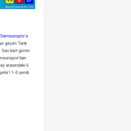
e
Samsunspor
‘a
eye geçen Tarık
ı. Sarı kart gören
Samsunspor’dan
ray arasındaki 6
hir’i 1-0 yendi.