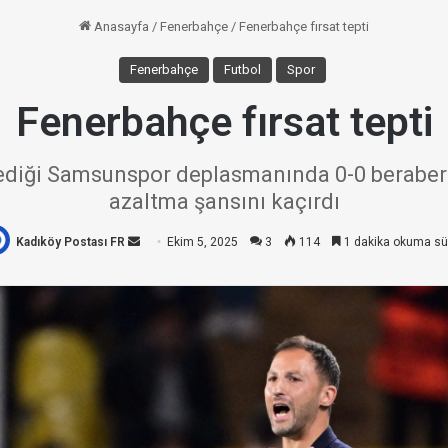
Anasayfa
/
Fenerbahçe
/
Fenerbahçe fırsat tepti
Fenerbahçe
Futbol
Spor
Fenerbahçe fırsat tepti
ediği Samsunspor deplasmanında 0-0 berabere k
azaltma şansını kaçırdı
Kadıköy Postası FR
Bir
Ekim 5, 2025
3
114
1 dakika okuma sü
e-
posta
göndermek