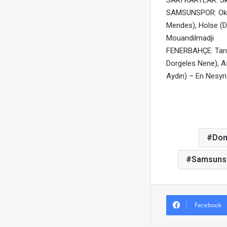
SARI KARTLAR: Skr
SAMSUNSPOR: Okan
Mendes), Holse (D
Mouandilmadji
FENERBAHÇE: Tarık
Dorgeles Nene), As
Aydın) – En Nesyri
Dom
Samsuns
Facebook