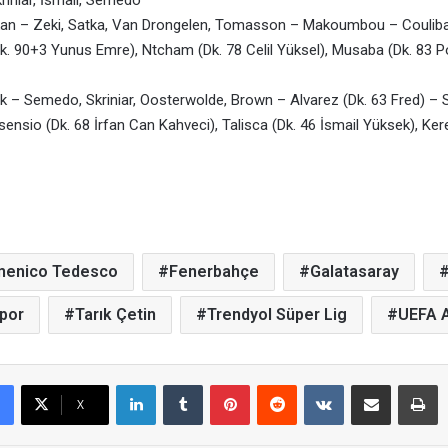
iniar, İsmail, Semedo
 – Zeki, Satka, Van Drongelen, Tomasson – Makoumbou – Coulibal
k. 90+3 Yunus Emre), Ntcham (Dk. 78 Celil Yüksel), Musaba (Dk. 83 Po
 – Semedo, Skriniar, Oosterwolde, Brown – Alvarez (Dk. 63 Fred) – 
ensio (Dk. 68 İrfan Can Kahveci), Talisca (Dk. 46 İsmail Yüksek), Ke
enico Tedesco
Fenerbahçe
Galatasaray
por
Tarık Çetin
Trendyol Süper Lig
UEFA A
LinkedIn
Tumblr
Pinterest
Reddit
VKontakte
E-Posta ile paylaş
Yazdır
X