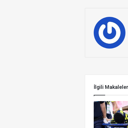
Sonrakini Ok
İlgili Makalele