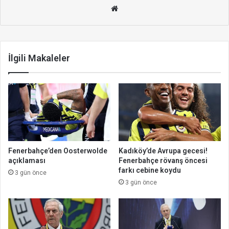
We
b
site
si
İlgili Makaleler
Fenerbahçe’den Oosterwolde
Kadıköy’de Avrupa gecesi!
açıklaması
Fenerbahçe rövanş öncesi
farkı cebine koydu
3 gün önce
3 gün önce