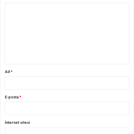
Y
o
r
u
m
*
Ad
*
E-posta
*
İnternet sitesi