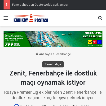
Fenerbahçe’den Oosterwolde açıklaması
Menü
Ar
Anasayfa
/
Fenerbahçe
Fenerbahçe
Zenit, Fenerbahçe ile dostluk
maçı oynamak istiyor
Rusya Premier Lig ekiplerinden Zenit, Fenerbahçe ile
dostluk maçında karşı karşıya gelmek istiyor.