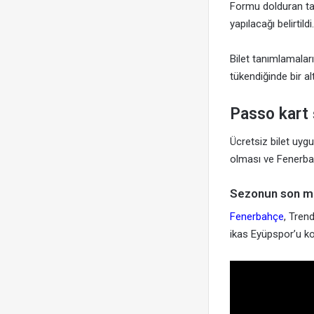
Formu dolduran tar
yapılacağı belirtildi.
Bilet tanımlamalar
tükendiğinde bir a
Passo kart 
Ücretsiz bilet uygul
olması ve Fenerbah
Sezonun son ma
Fenerbahçe
, Tren
ikas Eyüpspor’u k