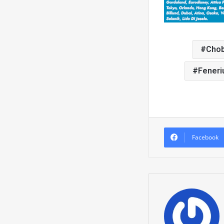
Chob
Fener
Facebook