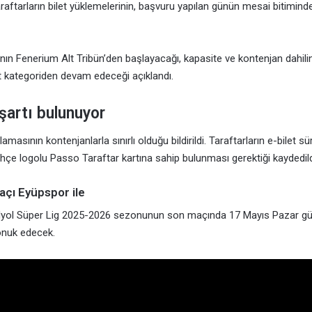
aftarların bilet yüklemelerinin, başvuru yapılan günün mesai bitimin
ının Fenerium Alt Tribün’den başlayacağı, kapasite ve kontenjan dahili
lt kategoriden devam edeceği açıklandı.
şartı bulunuyor
amasının kontenjanlarla sınırlı olduğu bildirildi. Taraftarların e-bilet sü
çe logolu Passo Taraftar kartına sahip bulunması gerektiği kaydedild
çı Eyüpspor ile
dyol Süper Lig 2025-2026 sezonunun son maçında 17 Mayıs Pazar gü
onuk edecek.