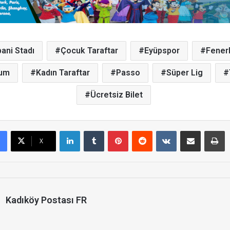
ani Stadı
Çocuk Taraftar
Eyüpspor
Fener
ium
Kadın Taraftar
Passo
Süper Lig
Ücretsiz Bilet
LinkedIn
Tumblr
Pinterest
Reddit
VKontakte
E-Posta ile paylaş
Yazdır
X
Kadıköy Postası FR