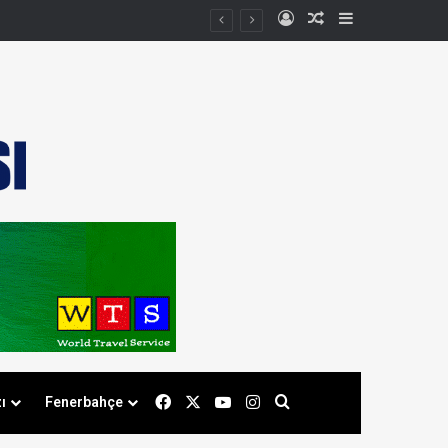
Kayıt Ol
Rastgele Makale
Kenar Bölmes
Facebook
X
YouTube
Instagram
Arama yap ...
ı
Fenerbahçe