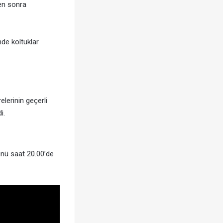
den sonra
nde koltuklar
relerinin geçerli
i.
nü saat 20.00’de