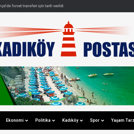
e’de forvet transferi için tarih verildi
Ekonomi
Politika
Kadıköy
Spor
Yaşam Tarz