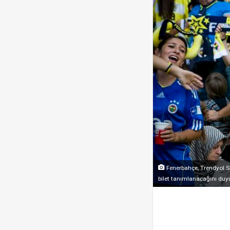
Fenerbahçe, Trendyol Sü
bilet tanımlanacağını duy