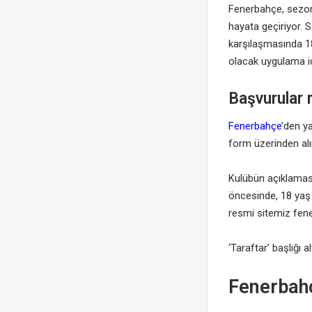
Fenerbahçe, sezon
hayata geçiriyor. 
karşılaşmasında 18 
olacak uygulama iç
Başvurular 
Fenerbahçe
’den y
form üzerinden alına
Kulübün açıklamas
öncesinde, 18 yaş a
resmi sitemiz fen
‘Taraftar’ başlığı a
Fenerbahç