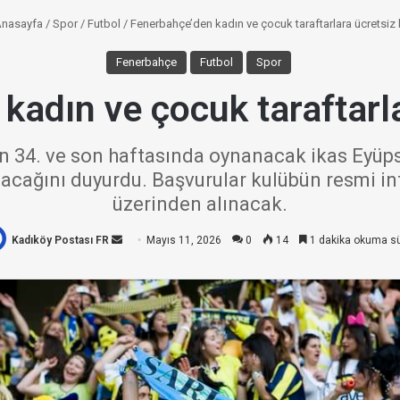
nasayfa
/
Spor
/
Futbol
/
Fenerbahçe’den kadın ve çocuk taraftarlara ücretsiz b
Fenerbahçe
Futbol
Spor
adın ve çocuk taraftarla
n 34. ve son haftasında oynanacak ikas Eyüpsp
nacağını duyurdu. Başvurular kulübün resmi in
üzerinden alınacak.
Kadıköy Postası FR
Bir
Mayıs 11, 2026
0
14
1 dakika okuma sü
e-
posta
göndermek