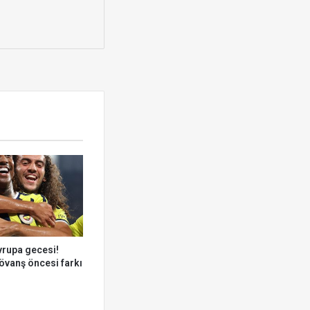
vrupa gecesi!
övanş öncesi farkı