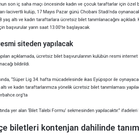
un son iç saha maçı öncesinde kadın ve çocuk taraftarlar için özel 
Sarı-lacivertli kulüp, 17 Mayıs Pazar günü Chobani Stadı’nda oynanac
yaş altı ve kadın taraftarlara ücretsiz bilet tanımlanacağını açıkladı. K
in başvurular yarın saat 13.00’te başlayacak.
resmi siteden yapılacak
apılan açıklamada, ücretsiz bilet başvurularının kulübün resmi internet
cağı bildirildi.
ında, “Süper Lig 34. hafta mücadelesinde ikas Eyüpspor ile oynayac
ltı ve kadın taraftarlarımıza yönelik ücretsiz bilet tanımlaması yapıla
erbahce.org’ta
ltında yer alan ‘Bilet Talebi Formu’ sekmesinden yapılacaktır.” ifadeleri k
e biletleri kontenjan dahilinde tanı