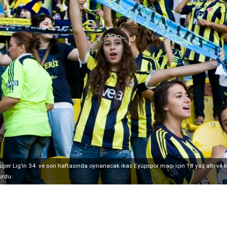
per Lig’in 34. ve son haftasında oynanacak ikas Eyüpspor maçı için 18 yaş altı ve ka
urdu.