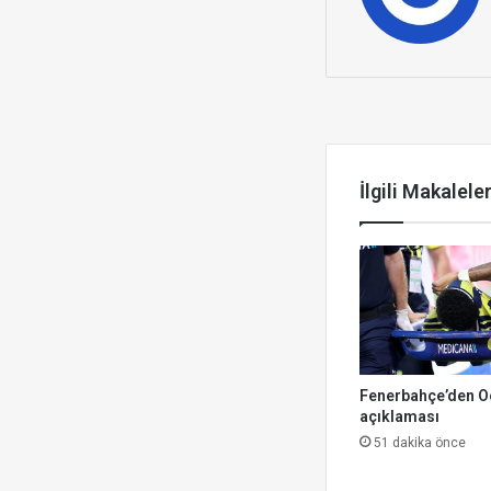
Sonrakini Ok
İlgili Makalele
Fenerbahçe’den O
açıklaması
51 dakika önce