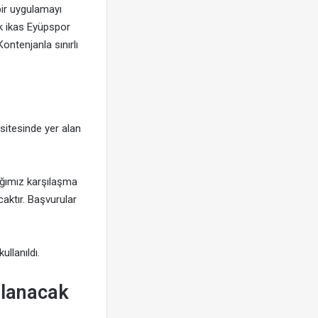
bir uygulamayı
ak ikas Eyüpspor
ontenjanla sınırlı
 sitesinde yer alan
ağımız karşılaşma
caktır. Başvurular
ullanıldı.
mlanacak