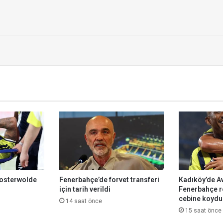
u
r
osterwolde
Fenerbahçe’de forvet transferi
Kadıköy’de A
için tarih verildi
Fenerbahçe r
cebine koydu
14 saat önce
15 saat önce