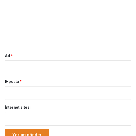
r
u
m
*
Ad
*
E-posta
*
İnternet sitesi