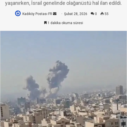
yaşanırken, İsrail genelinde olağanüstü hal ilan edildi.
Kadıköy Postası FR
Bir
Şubat 28, 2026
0
55
e-
1 dakika okuma süresi
posta
göndermek