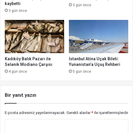
kaybetti
3 gün önce
3 gün önce
Kadıköy Balık Pazarı ile
İstanbul Atina Uçak Bileti:
Selanik Modiano Çarşısı
Yunanistan’a Uçuş Rehberi
4 gün önce
5 gün önce
Bir yanıt yazın
E-posta adresiniz yayınlanmayacak.
Gerekli alanlar
*
ile işaretlenmişlerdir
Y
o