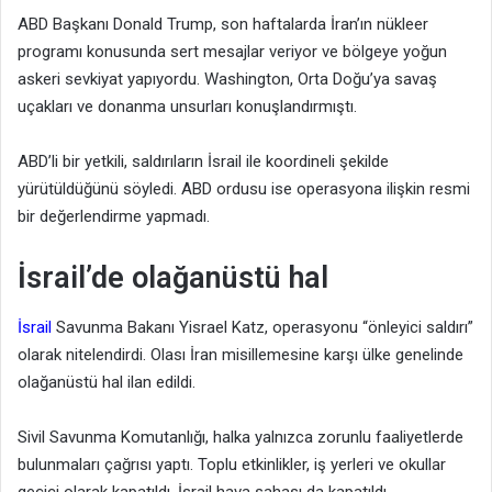
ABD Başkanı Donald Trump, son haftalarda İran’ın nükleer
programı konusunda sert mesajlar veriyor ve bölgeye yoğun
askeri sevkiyat yapıyordu. Washington, Orta Doğu’ya savaş
uçakları ve donanma unsurları konuşlandırmıştı.
ABD’li bir yetkili, saldırıların İsrail ile koordineli şekilde
yürütüldüğünü söyledi. ABD ordusu ise operasyona ilişkin resmi
bir değerlendirme yapmadı.
İsrail’de olağanüstü hal
İsrail
Savunma Bakanı Yisrael Katz, operasyonu “önleyici saldırı”
olarak nitelendirdi. Olası İran misillemesine karşı ülke genelinde
olağanüstü hal ilan edildi.
Sivil Savunma Komutanlığı, halka yalnızca zorunlu faaliyetlerde
bulunmaları çağrısı yaptı. Toplu etkinlikler, iş yerleri ve okullar
geçici olarak kapatıldı. İsrail hava sahası da kapatıldı.