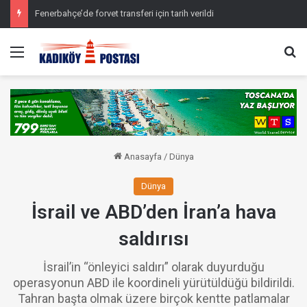
Fenerbahçe’de forvet transferi için tarih verildi
Menü
Ar
Anasayfa
/
Dünya
Dünya
İsrail ve ABD’den İran’a hava
saldırısı
İsrail’in “önleyici saldırı” olarak duyurduğu
operasyonun ABD ile koordineli yürütüldüğü bildirildi.
Tahran başta olmak üzere birçok kentte patlamalar