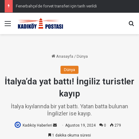
Fenerbahçe’de forvet transferi için tarih verildi
Menü
Ar
Anasayfa
/
Dünya
Dünya
İtalya’da yat battı! İngiliz turistler
kayıp
İtalya kıyılarında bir yat battı. Yatan batta bulunan
İngilizler ise kayıp.
Kadıköy Haberleri
Bir
Ağustos 19, 2024
0
279
e-
1 dakika okuma süresi