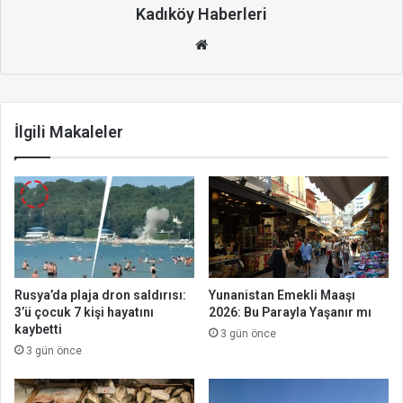
Kadıköy Haberleri
We
b
site
si
İlgili Makaleler
Rusya’da plaja dron saldırısı:
Yunanistan Emekli Maaşı
3’ü çocuk 7 kişi hayatını
2026: Bu Parayla Yaşanır mı
kaybetti
3 gün önce
3 gün önce