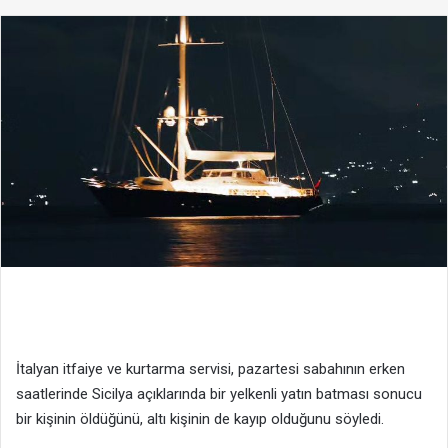
posta
göndermek
İtalyan itfaiye ve kurtarma servisi, pazartesi sabahının erken
saatlerinde Sicilya açıklarında bir yelkenli yatın batması sonucu
bir kişinin öldüğünü, altı kişinin de kayıp olduğunu söyledi.