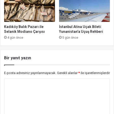
Kadıköy Balık Pazarı ile
İstanbul Atina Uçak Bileti:
Selanik Modiano Çarşısı
Yunanistan’a Uçuş Rehberi
4 gün önce
5 gün önce
Bir yanıt yazın
E-posta adresiniz yayınlanmayacak.
Gerekli alanlar
*
ile işaretlenmişlerdir
Y
o
r
u
m