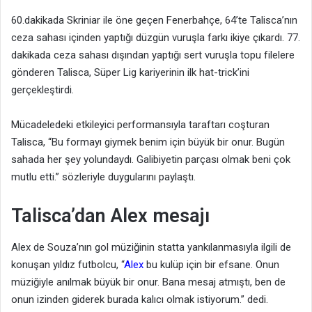
60.dakikada Skriniar ile öne geçen Fenerbahçe, 64’te Talisca’nın
ceza sahası içinden yaptığı düzgün vuruşla farkı ikiye çıkardı. 77.
dakikada ceza sahası dışından yaptığı sert vuruşla topu filelere
gönderen Talisca, Süper Lig kariyerinin ilk hat-trick’ini
gerçekleştirdi.
Mücadeledeki etkileyici performansıyla taraftarı coşturan
Talisca, “Bu formayı giymek benim için büyük bir onur. Bugün
sahada her şey yolundaydı. Galibiyetin parçası olmak beni çok
mutlu etti.” sözleriyle duygularını paylaştı.
Talisca’dan Alex mesajı
Alex de Souza’nın gol müziğinin statta yankılanmasıyla ilgili de
konuşan yıldız futbolcu, “
Alex
bu kulüp için bir efsane. Onun
müziğiyle anılmak büyük bir onur. Bana mesaj atmıştı, ben de
onun izinden giderek burada kalıcı olmak istiyorum.” dedi.