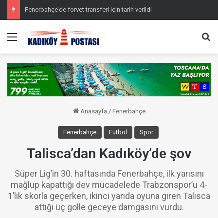
Fenerbahçe’de forvet transferi için tarih verildi
Menü
Ar
Anasayfa
/
Fenerbahçe
Fenerbahçe
Futbol
Spor
Talisca’dan Kadıköy’de şov
Süper Lig’in 30. haftasında Fenerbahçe, ilk yarısını
mağlup kapattığı dev mücadelede Trabzonspor’u 4-
1’lik skorla geçerken, ikinci yarıda oyuna giren Talisca
attığı üç golle geceye damgasını vurdu.