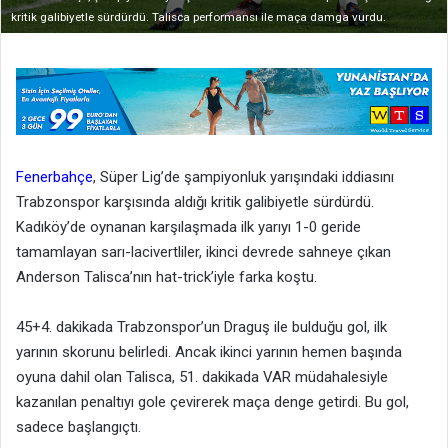
kritik galibiyetle sürdürdü. Talisca performansı ile maça damga vurdu.
Fenerbahçe
, Süper Lig’de şampiyonluk yarışındaki iddiasını
Trabzonspor karşısında aldığı kritik galibiyetle sürdürdü.
Kadıköy’de oynanan karşılaşmada ilk yarıyı 1-0 geride
tamamlayan sarı-lacivertliler, ikinci devrede sahneye çıkan
Anderson Talisca’nın hat-trick’iyle farka koştu.
45+4. dakikada Trabzonspor’un Draguş ile bulduğu gol, ilk
yarının skorunu belirledi. Ancak ikinci yarının hemen başında
oyuna dahil olan Talisca, 51. dakikada VAR müdahalesiyle
kazanılan penaltıyı gole çevirerek maça denge getirdi. Bu gol,
sadece başlangıçtı.