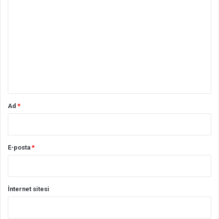
Y
o
r
u
m
*
Ad
*
E-posta
*
İnternet sitesi