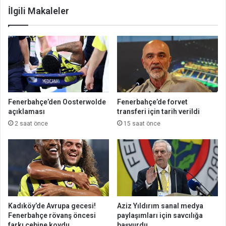
İlgili Makaleler
Fenerbahçe’den Oosterwolde
Fenerbahçe’de forvet
açıklaması
transferi için tarih verildi
2 saat önce
15 saat önce
Kadıköy’de Avrupa gecesi!
Aziz Yıldırım sanal medya
Fenerbahçe rövanş öncesi
paylaşımları için savcılığa
farkı cebine koydu
başvurdu