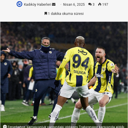
Kadıköy Haberleri
Bir
Nisan 6, 2025
3
197
e-
1 dakika okuma süresi
posta
göndermek
Fenerbahçe, şampiyonluk yarışındaki iddiasını Trabzonspor karşısında aldığı