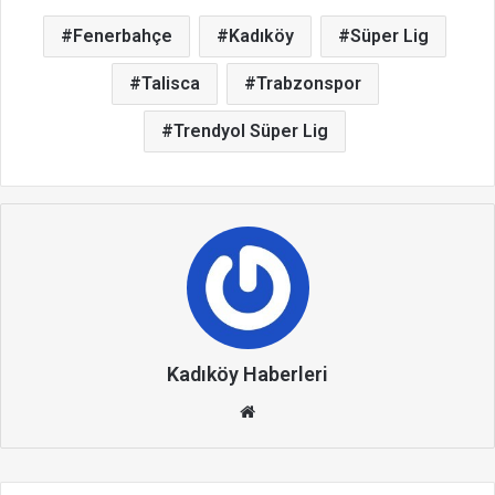
Fenerbahçe
Kadıköy
Süper Lig
Talisca
Trabzonspor
Trendyol Süper Lig
Kadıköy Haberleri
We
b
site
si