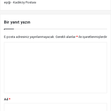
eşiği - Kadıköy Postası
Bir yanıt yazın
E-posta adresiniz yayınlanmayacak.
Gerekli alanlar
*
ile işaretlenmişlerdir
Y
o
r
u
m
*
Ad
*