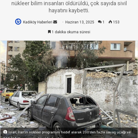
nükleer bilim insanları öldürüldü, çok sayıda sivil
hayatını kaybetti.
Kadıköy Haberleri
Bir
Haziran 13, 2025
1
153
e-
1 dakika okuma süresi
posta
göndermek
İsrail, İran’ın nükleer programını hedef alarak 200’den fazla savaş uçağı ve