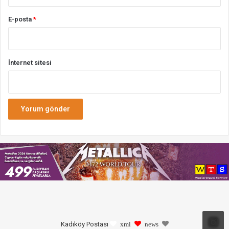
E-posta
*
İnternet sitesi
Kadıköy Postası
xml
news