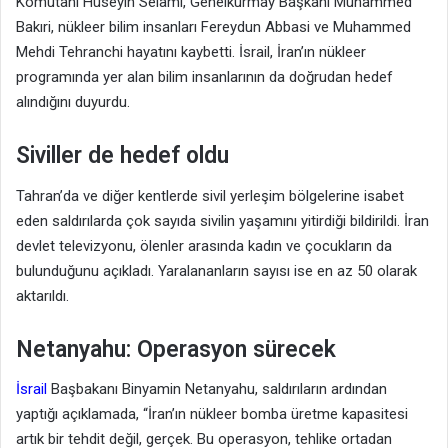
Komutanı Hüseyin Selami, Genelkurmay Başkanı Muhammed
Bakıri, nükleer bilim insanları Fereydun Abbasi ve Muhammed
Mehdi Tehranchi hayatını kaybetti. İsrail, İran’ın nükleer
programında yer alan bilim insanlarının da doğrudan hedef
alındığını duyurdu.
Siviller de hedef oldu
Tahran’da ve diğer kentlerde sivil yerleşim bölgelerine isabet
eden saldırılarda çok sayıda sivilin yaşamını yitirdiği bildirildi. İran
devlet televizyonu, ölenler arasında kadın ve çocukların da
bulunduğunu açıkladı. Yaralananların sayısı ise en az 50 olarak
aktarıldı.
Netanyahu: Operasyon sürecek
İsrail
Başbakanı Binyamin Netanyahu, saldırıların ardından
yaptığı açıklamada, “İran’ın nükleer bomba üretme kapasitesi
artık bir tehdit değil, gerçek. Bu operasyon, tehlike ortadan