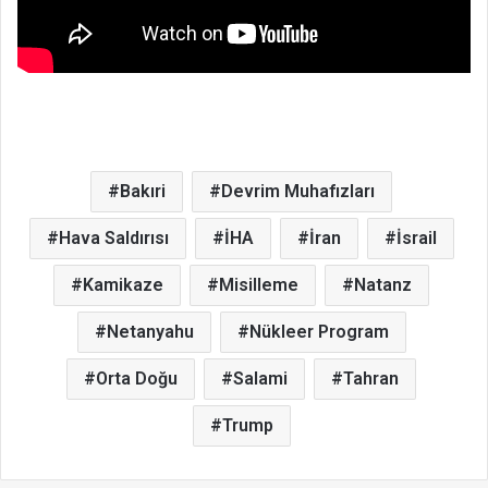
Bakıri
Devrim Muhafızları
Hava Saldırısı
İHA
İran
İsrail
Kamikaze
Misilleme
Natanz
Netanyahu
Nükleer Program
Orta Doğu
Salami
Tahran
Trump