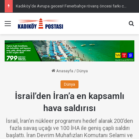
Kadıköy’de Avrupa gecesi! Fenerbahçe rövanş öncesi farkı cebine koydu
Menü
Ar
Anasayfa
/
Dünya
Dünya
İsrail’den İran’a en kapsamlı
hava saldırısı
İsrail, İran’ın nükleer programını hedef alarak 200’den
fazla savaş uçağı ve 100 İHA ile geniş çaplı saldırı
başlattı. İran Devrim Muhafızları Komutanı Selami ve