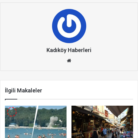
Kadıköy Haberleri
We
b
site
si
İlgili Makaleler